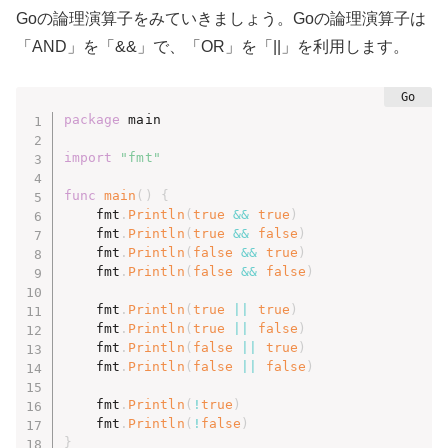
Goの論理演算子をみていきましょう。Goの論理演算子は
「AND」を「&&」で、「OR」を「||」を利用します。
package
 main

import
"fmt"
func
main
(
)
{
	fmt
.
Println
(
true
&&
true
)
	fmt
.
Println
(
true
&&
false
)
	fmt
.
Println
(
false
&&
true
)
	fmt
.
Println
(
false
&&
false
)
	fmt
.
Println
(
true
||
true
)
	fmt
.
Println
(
true
||
false
)
	fmt
.
Println
(
false
||
true
)
	fmt
.
Println
(
false
||
false
)
	fmt
.
Println
(
!
true
)
	fmt
.
Println
(
!
false
)
}