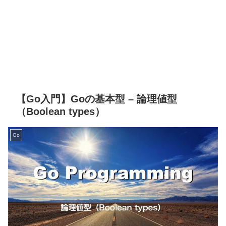
【Go入門】Goの基本型 – 論理値型
（Boolean types）
Go