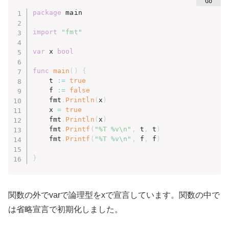
package
 main

import
"fmt"
var
 x 
bool
func
main
(
)
{
	t 
:=
true
	f 
:=
false
	fmt
.
Println
(
x
)
	x 
=
true
	fmt
.
Println
(
x
)
	fmt
.
Printf
(
"%T %v\n"
,
 t
,
 t
)
	fmt
.
Printf
(
"%T %v\n"
,
 f
,
 f
)
}
関数の外でvarで論理型をxで宣言しています。関数の中で
は省略宣言で初期化しました。