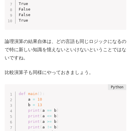
True

False

False

True
論理演算の結果自体は、どの言語も同じロジックになるの
で特に新しい知識を憶えないといけないということではな
いですね。
比較演算子も同様にやっておきましょう。
def
main
(
)
:
    a 
=
10
    b 
=
13
print
(
a 
==
 b
)
print
(
a 
<=
 b
)
print
(
a 
>=
 b
)
print
(
a 
!=
 b
)