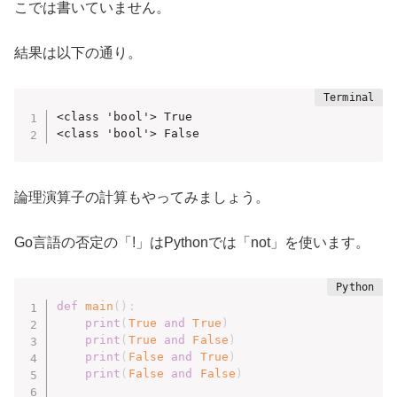
こでは書いていません。
結果は以下の通り。
<class 'bool'> True

<class 'bool'> False
論理演算子の計算もやってみましょう。
Go言語の否定の「!」はPythonでは「not」を使います。
def
main
(
)
:
print
(
True
and
True
)
print
(
True
and
False
)
print
(
False
and
True
)
print
(
False
and
False
)