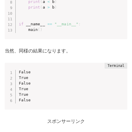
print
(
a 
<
 b
)
print
(
a 
>
 b
)
if
 __name__ 
==
"__main__"
:
    main
(
)
当然、同様の結果になります。
False

True

False

True

True

False
スポンサーリンク