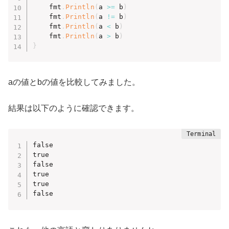
	fmt
.
Println
(
a 
>=
 b
)
	fmt
.
Println
(
a 
!=
 b
)
	fmt
.
Println
(
a 
<
 b
)
	fmt
.
Println
(
a 
>
 b
)
}
aの値とbの値を比較してみました。
結果は以下のように確認できます。
false

true

false

true

true

false