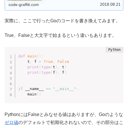
2018.08.21
code-graffiti.com
実際に、ここで行ったGoのコードを書き換えてみます。
True、Falseと大文字で始まるという違いもあります。
def
main
(
)
:
    t
,
 f 
=
True
,
False
print
(
type
(
t
)
,
 t
)
print
(
type
(
f
)
,
 f
)
if
 __name__ 
==
"__main__"
:
    main
(
)
PythonにはFalseとみなせる値はありますが、Goのような
ゼロ値
のデフォルトで初期化されないので、その部分はこ