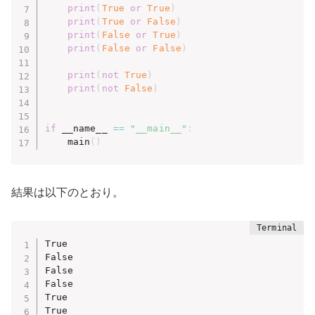
print
(
True
or
True
)
print
(
True
or
False
)
print
(
False
or
True
)
print
(
False
or
False
)
print
(
not
True
)
print
(
not
False
)
if
 __name__ 
==
"__main__"
:
    main
(
)
結果は以下のとおり。
True

False

False

False

True

True
