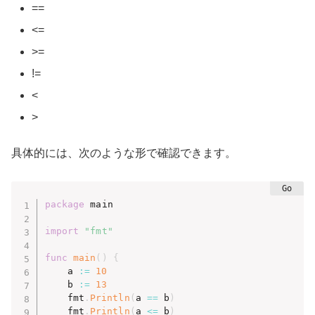
==
<=
>=
!=
<
>
具体的には、次のような形で確認できます。
package
 main

import
"fmt"
func
main
(
)
{
	a 
:=
10
	b 
:=
13
	fmt
.
Println
(
a 
==
 b
)
	fmt
.
Println
(
a 
<=
 b
)