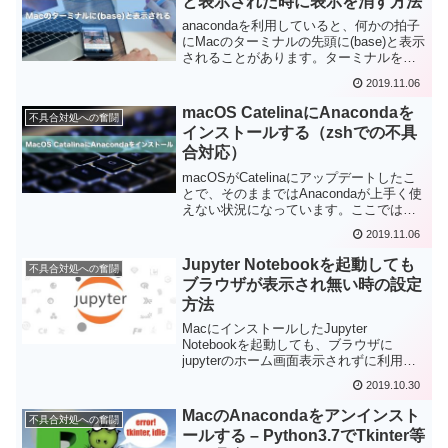
と表示された時に表示を消す方法
anacondaを利用していると、何かの拍子
にMacのターミナルの先頭に(base)と表示
されることがあります。ターミナルを再
起動しても消えず、気になります。この
2019.11.06
(base)表示を消す方法をVisual Studio
Codeのターミナルも合わせてまとめま
macOS CatelinaにAnacondaを
不具合対処への奮闘
す。
インストールする（zshでの不具
合対応）
macOSがCatelinaにアップデートしたこ
とで、そのままではAnacondaが上手く使
えない状況になっています。ここでは
CatelinaにAnacondaを新規インストール
2019.11.06
して、zshでの動作不具合の対処方法をま
とめてみました。
Jupyter Notebookを起動しても
不具合対処への奮闘
ブラウザが表示され無い時の設定
方法
MacにインストールしたJupyter
Notebookを起動しても、ブラウザに
jupyterのホーム画面表示されずに利用で
きないという症状が出ることがありま
2019.10.30
す。OS更新時になる場合があるようです
が、ここではその対処方法についてまと
MacのAnacondaをアンインスト
不具合対処への奮闘
めてみました。
ールする – Python3.7でTkinter等