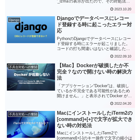
'_lzma'の表示が出たので、その対処法を
まとめました。pyenvのPython でつまづ
2023.10.20
いている感じがします。
Djangoでデータベースにレコー
Django
ド登録する時に起こったエラー対
応
PythonのDjangoでデータベースにレコー
ド登録する時にエラーが起こりました。
コードの打ち間違いはないと確認したの
に。ところが、VScodeのファイル保存時
2022.09.10
の自動整形が邪魔をしていることに気づ
きました。その対応方法をまとめておき
【Mac】Dockerが破損したか不
不具合対処への奮闘
ます。
完全？なので開けない時の解決方
法
「アプリケーション“Docker”は、破損し
ているか不完全である可能性があるため
開けません。」と表示されてDocker が起
動しなくなった時の対処法についてまと
2022.04.20
めてみました。再起動してもダメだった
のですが、これで簡単に解決しました。
MacにインストールしたiTerm2の
不具合対処への奮闘
[command]+[+]で文字が拡大でき
ない時の対処法
MacにインストールしたiTerm2で
[command]+[-]のキー操作で文字の縮小は