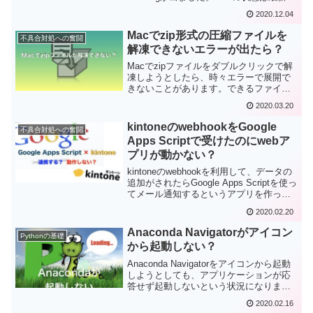
態にもかかわらずコマンドラインツール
2020.12.04
が対応していないということなのです
が、ここではその対処法をまとめます。
Macでzip形式の圧縮ファイルを
不具合対処への奮闘
解凍できないエラーが出たら？
Macでzipファイルをダブルクリックで解
凍しようとしたら、時々エラーで展開で
きないことがあります。できるファイル
もあるので根本的なエラーでは無いよう
2020.03.20
ですが。ここではその解凍できなかった
zipファイルを解凍する方法をまとめてみ
kintoneのwebhookをGoogle
不具合対処への奮闘
ました。
Apps Scriptで受けたのにwebア
プリが動かない？
kintoneのwebhookを利用して、データの
追加がされたらGoogle Apps Scriptを使っ
てメール通知するというアプリを作って
みたのですが、webアプリが動かないと
2020.02.20
いう症状がいきなり出たのですが、その
原因をまとめました。
Anaconda Navigatorがアイコン
Pythonの基礎
から起動しない？
Anaconda Navigatorをアイコンから起動
しようとしても、アプリケーションが応
答せず起動しないという状況になりまし
た。ここでは、その状況のメモを残して
2020.02.16
おきます。