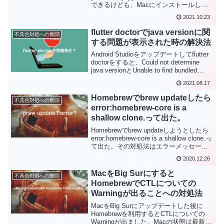
できるけども、Macにインストールした
iTermで[command]+[+]の文字拡大操作が
2021.10.23
効かない時の対処法をまとめました。
flutter doctorでjava versionに関
不具合対処への奮闘
する問題が表示された時の解決法
Android Studioをアップデートしてflutter
doctorをすると、Could not determine
java versionとUnable to find bundled
Java versionの問題が発生したので解決法
2021.08.17
をまとめました。
Homebrewでbrew updateしたら
不具合対処への奮闘
error:homebrew-core is a
shallow clone.って出た。
Homebrewでbrew updateしようとしたら
error:homebrew-core is a shallow clone.っ
て出た。その対処法はエラーメッセージ
の中にありますが、ここではそれに沿っ
2020.12.26
て対処法をまとめてみます。
MacをBig Surにすると
不具合対処への奮闘
HomebrewでCTLについての
Warningが出ることへの対処法
MacをBig Surにアップデートした後に
Homebrewを利用するとCTLについての
Warningが出ました。Macの状態は最新状