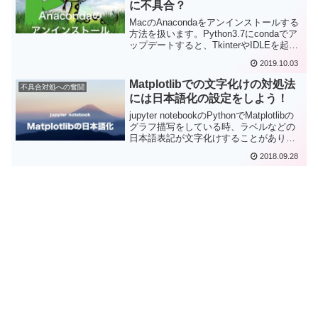
に不具合？
MacのAnacondaをアンインストールする
方法を扱います。Python3.7にcondaでア
ップデートすると、TkinterやIDLEを起動
するとMacがログアウトして使えない症
2019.10.03
状が出ました。Anacondaをアンインスト
ールして公式サイトのPythonで代用しま
Matplotlibでの文字化けの対処法
不具合対処への奮闘
す。
には日本語化の設定をしよう！
jupyter notebookのPythonでMatplotlibの
グラフ描写をしている時、ラベルなどの
日本語表記が文字化けすることがありま
す。Anacondaの利用者向けの対処法をま
2018.09.28
とめました。バージョンアップで起こる
エラーへの対処法も追記しています。