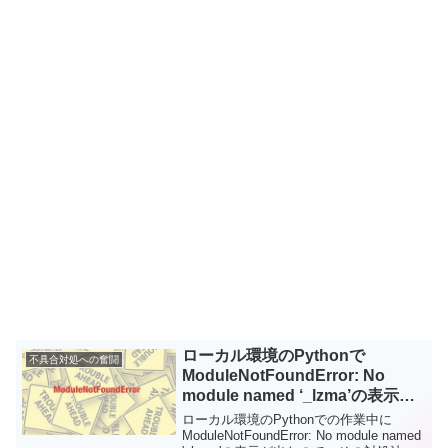
ローカル環境のPythonで
不具合対処への奮闘
ModuleNotFoundError: No
module named ‘_lzma’の表示が
出て悩む
ローカル環境のPythonでの作業中に
ModuleNotFoundError: No module named