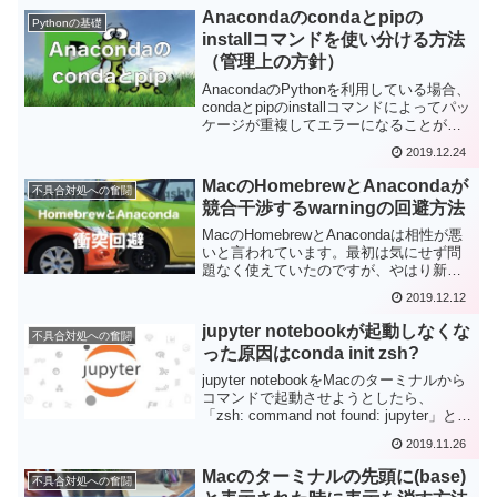
Anacondaのcondaとpipの
Pythonの基礎
installコマンドを使い分ける方法
（管理上の方針）
AnacondaのPythonを利用している場合、
condaとpipのinstallコマンドによってパッ
ケージが重複してエラーになることがあ
ります。この衝突を避けるために、conda
2019.12.24
とpipを使い分ける方法を管理上の方針と
してまとめてみました。
MacのHomebrewとAnacondaが
不具合対処への奮闘
競合干渉するwarningの回避方法
MacのHomebrewとAnacondaは相性が悪
いと言われています。最初は気にせず問
題なく使えていたのですが、やはり新し
いパッケージをインストールする時など
2019.12.12
に問題が発生。config系のファイルが干渉
している模様。ここではその回避方法を
jupyter notebookが起動しなくな
不具合対処への奮闘
まとめてみました。
った原因はconda init zsh?
jupyter notebookをMacのターミナルから
コマンドで起動させようとしたら、
「zsh: command not found: jupyter」と表
示されて起動しなくなりました。このエ
2019.11.26
ラー状況の対処についてまとめてみまし
た。
Macのターミナルの先頭に(base)
不具合対処への奮闘