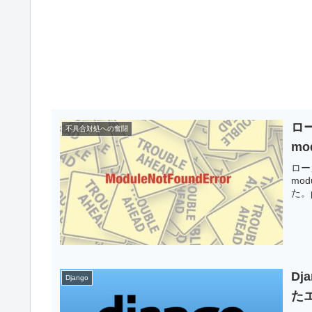
ロー
不具合対処への奮闘
mo
ローカ
mo
た。
D
Django
た