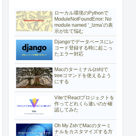
ローカル環境のPythonで
ModuleNotFoundError: No
module named ‘_lzma’の表
示が出て悩む
Djangoでデータベースにレ
コード登録する時に起こっ
たエラー対応
Macのターミナル(zsh)で
treeコマンドを使えるよう
にする
ViteでReactプロジェクトを
作ってどれくら速いのか確
認してみた
Oh My ZshでMacのターミ
ナルをカスタマイズする方