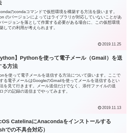
法
acondaのcondaコマンドで仮想環境を構築する方法を扱います。
thon のバージョンによってはライブラリが対応していないことがあ
バージョンを落として作業する必要がある場合に、この仮想環境
築しての利用が考えられます。
2019.11.25
ython】Pythonを使って電子メール（Gmail）を送
する方法
thonを使って電子メールを送信する方法について扱います。ここで
する電子メールはGoogleのGmailを使ってメールを送信するとい
法を見て行きます。メール送信だけでなく、添付ファイルの送
ログの記録の送信までやってみます。
2019.11.13
cOS CatelinaにAnacondaをインストールする
zshでの不具合対応）