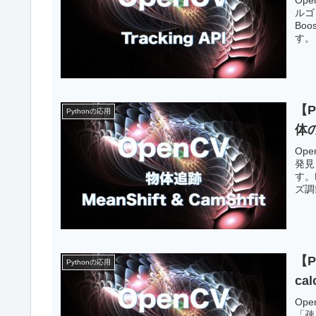
ルゴ
Bo
す。
【P
Pythonの応用
体
Op
発見
す。
ズ調
【P
Pythonの応用
cal
Op
「疎