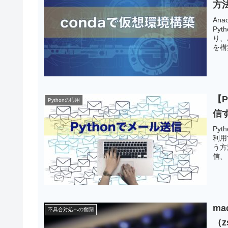
方
An
Py
り、
を構
【P
Pythonの応用
信
Py
利用
う方
信、
ma
不具合対処への奮闘
（