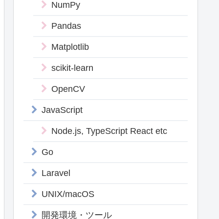
NumPy
Pandas
Matplotlib
scikit-learn
OpenCV
JavaScript
Node.js, TypeScript React etc
Go
Laravel
UNIX/macOS
開発環境・ツール