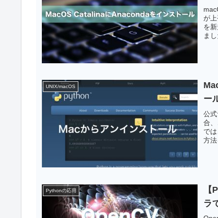
ma
が上
を新
まし
M
UNIX/macOS
ー
公式
合、
では
方法
【P
Pythonの応用
ラ
Op