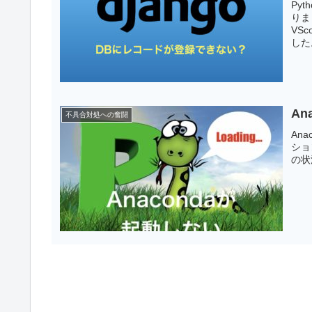
Py
りま
VS
した
An
不具合対処への奮闘
An
ショ
の状