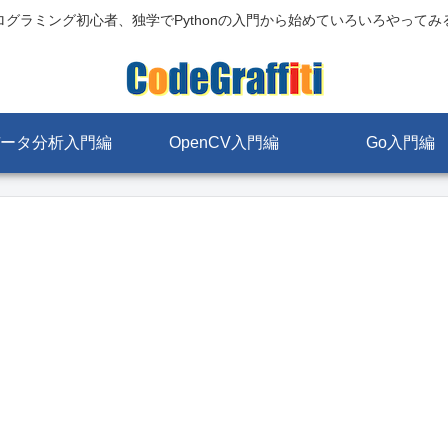
ログラミング初心者、独学でPythonの入門から始めていろいろやってみ
ータ分析入門編
OpenCV入門編
Go入門編