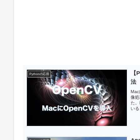
【P
Pythonの応用
法
Ma
像処
た。
いる