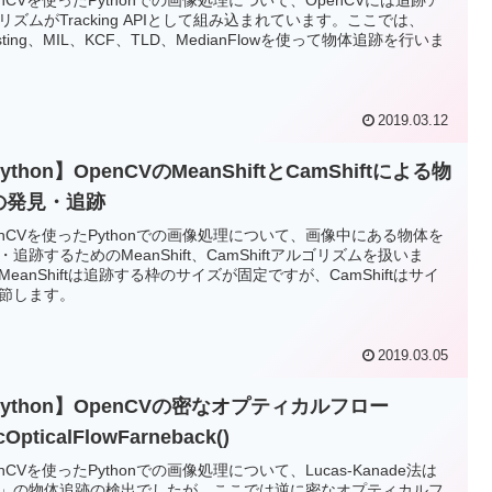
リズムがTracking APIとして組み込まれています。ここでは、
osting、MIL、KCF、TLD、MedianFlowを使って物体追跡を行いま
2019.03.12
ython】OpenCVのMeanShiftとCamShiftによる物
の発見・追跡
enCVを使ったPythonでの画像処理について、画像中にある物体を
・追跡するためのMeanShift、CamShiftアルゴリズムを扱いま
MeanShiftは追跡する枠のサイズが固定ですが、CamShiftはサイ
節します。
2019.03.05
ython】OpenCVの密なオプティカルフロー
cOpticalFlowFarneback()
enCVを使ったPythonでの画像処理について、Lucas-Kanade法は
」の物体追跡の検出でしたが、ここでは逆に密なオプティカルフ