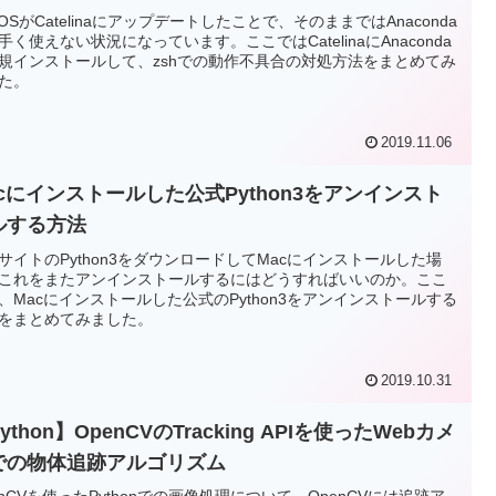
cOSがCatelinaにアップデートしたことで、そのままではAnaconda
手く使えない状況になっています。ここではCatelinaにAnaconda
規インストールして、zshでの動作不具合の対処方法をまとめてみ
た。
2019.11.06
acにインストールした公式Python3をアンインスト
ルする方法
サイトのPython3をダウンロードしてMacにインストールした場
これをまたアンインストールするにはどうすればいいのか。ここ
、Macにインストールした公式のPython3をアンインストールする
をまとめてみました。
2019.10.31
ython】OpenCVのTracking APIを使ったWebカメ
での物体追跡アルゴリズム
enCVを使ったPythonでの画像処理について、OpenCVには追跡ア