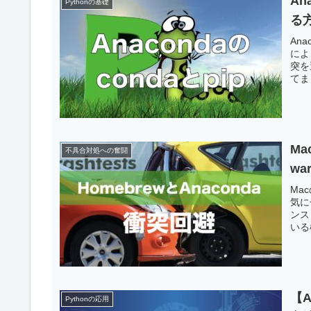
An
Pythonの基礎
る
Ana
によ
突を
てま
Ma
不具合対処への奮闘
wa
Ma
気に
ンス
いる
【A
Pythonの応用