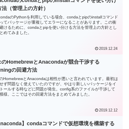
acondaのcondaとpipのinstallコマンドを使い分け
方法（管理上の方針）
condaのPythonを利用している場合、condaとpipのinstallコマンド
ってパッケージが重複してエラーになることがあります。この衝
避けるために、condaとpipを使い分ける方法を管理上の方針とし
とめてみました。
2019.12.24
cのHomebrewとAnacondaが競合干渉する
rningの回避方法
cのHomebrewとAnacondaは相性が悪いと言われています。最初は
せず問題なく使えていたのですが、やはり新しいパッケージをイ
トールする時などに問題が発生。config系のファイルが干渉して
模様。ここではその回避方法をまとめてみました。
2019.12.12
naconda】condaコマンドで仮想環境を構築する