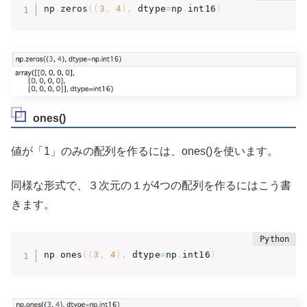
np
.
zeros
(
(
3
,
4
)
,
 dtype
=
np
.
int16
)
ones()
値が「1」のみの配列を作るには、ones()を使います。
同様な形式で、３次元の１が4つの配列を作るにはこう書
きます。
np
.
ones
(
(
3
,
4
)
,
 dtype
=
np
.
int16
)