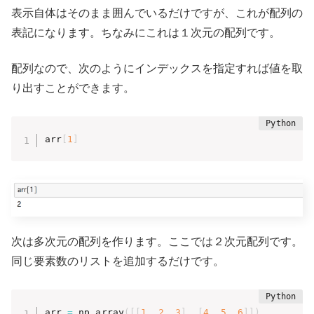
表示自体はそのまま囲んでいるだけですが、これが配列の
表記になります。ちなみにこれは１次元の配列です。
配列なので、次のようにインデックスを指定すれば値を取
り出すことができます。
arr
[
1
]
次は多次元の配列を作ります。ここでは２次元配列です。
同じ要素数のリストを追加するだけです。
arr 
=
 np
.
array
(
[
[
1
,
2
,
3
]
,
[
4
,
5
,
6
]
]
)