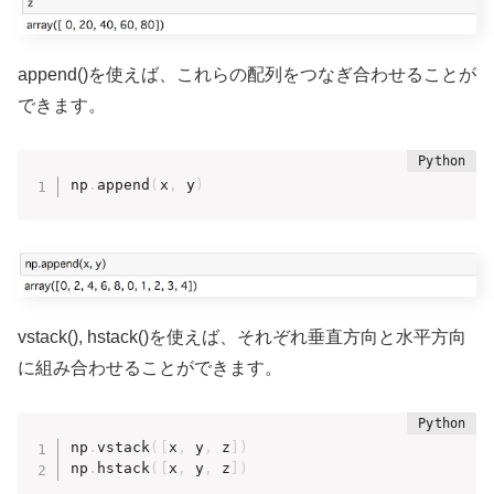
append()を使えば、これらの配列をつなぎ合わせることが
できます。
np
.
append
(
x
,
 y
)
vstack(), hstack()を使えば、それぞれ垂直方向と水平方向
に組み合わせることができます。
np
.
vstack
(
[
x
,
 y
,
 z
]
)
np
.
hstack
(
[
x
,
 y
,
 z
]
)