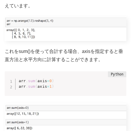
えています。
これをsum()を使って合計する場合、axisを指定すると垂
直方法と水平方向に計算することができます。
arr
.
sum
(
axis
=
0
)
arr
.
sum
(
axis
=
1
)