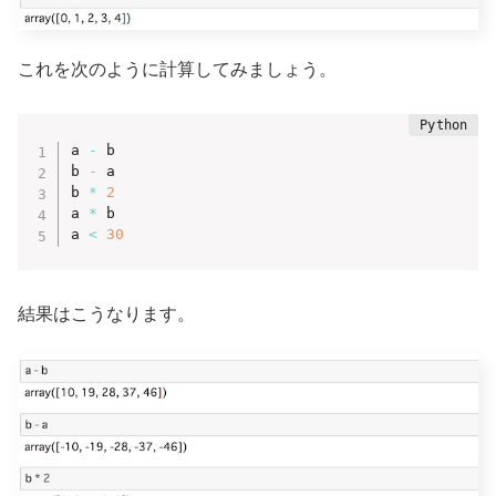
これを次のように計算してみましょう。
a 
-
 b

b 
-
 a

b 
*
2
a 
*
 b

a 
<
30
結果はこうなります。