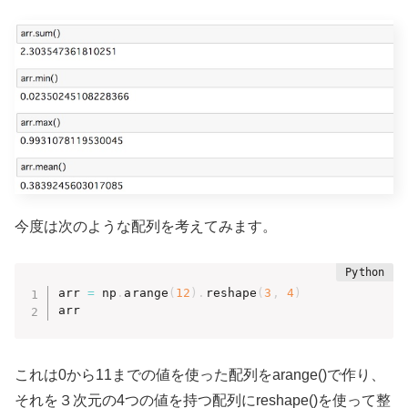
今度は次のような配列を考えてみます。
arr 
=
 np
.
arange
(
12
)
.
reshape
(
3
,
4
)
arr
これは0から11までの値を使った配列をarange()で作り、
それを３次元の4つの値を持つ配列にreshape()を使って整