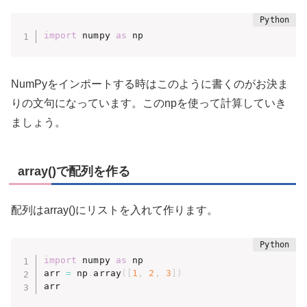
import
 numpy 
as
 np
NumPyをインポートする時はこのように書くのがお決ま
りの文句になっています。このnpを使って計算していき
ましょう。
array()で配列を作る
配列はarray()にリストを入れて作ります。
import
 numpy 
as
 np

arr 
=
 np
.
array
(
[
1
,
2
,
3
]
)
arr