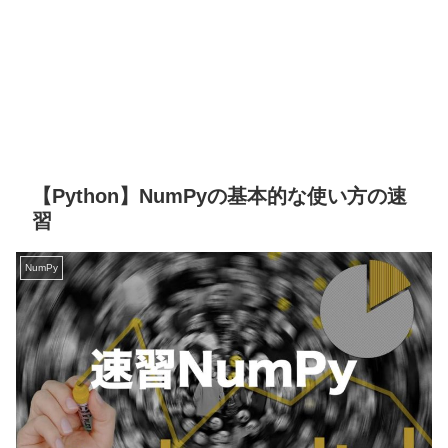
【Python】NumPyの基本的な使い方の速
習
NumPy