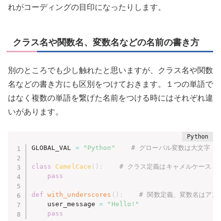
れがコーディングの目印になったりします。
クラス名や関数名、変数名などの名前の書き方
別のところでも少し触れたと思いますが、クラス名や関数
名などの書き方にも区別をつけておきます。１つの単語で
はなく複数の単語を繋げた名前をつける時にはそれぞれ違
いがあります。
GLOBAL_VAL 
=
"Python"
# グローバル変数は大文字
class
CamelCace
(
)
:
# クラス定義はキャメルケース
pass
def
with_underscores
(
)
:
# 関数定義、変数名はア
    user_message 
=
"Hello!"
pass