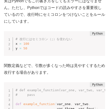
実はPythonでもこの書き方をしてもエラーにはなりませ
ん。ただし、Pythonではコードの読みやすさを重要視し
ているので、改行時にセミコロンをつけないことをルール
にしています。
# 改行にはセミコロン（;）を使わない
x 
=
100
y 
=
50
関数定義などで、引数が多くなった時は見やすくするため
改行する場合があります。
# def example_function(var_one, var_two, var_th
#     pass
def
example_function
(
var_one
,
 var_two
,
                     var_three
,
 var_four
)
: