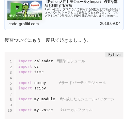
【Python入門】モジュールとimport - 必要な部
品を利用する方法
Pythonには、プログラムで利用する関数などの部品をモジ
ュールやパッケージとして分類してまとめておいて、プロ
グラミングで取り込んで使う仕組みがあります。importや
fromの使い方、モジュールの仕組みを頭に入れて起きまし
ょう。
2018.09.04
code-graffiti.com
復習ついでにもう一度見て起きましょう。
import
 calendar　
#標準モジュール
import
import
 time

import
 numpy    　
#サードパーティモジュール
import
 scipy

import
 my_module  
#作成したモジュールパッケージ
import
 my_voice　　
#ローカルファイル