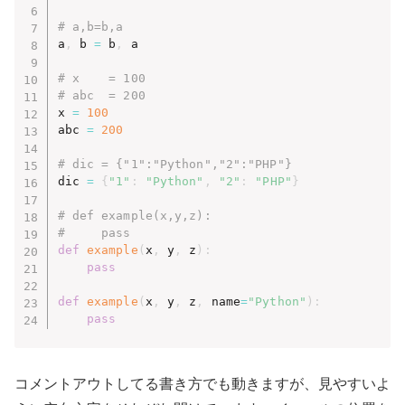
# a,b=b,a
a
,
 b 
=
 b
,
 a

# x    = 100
# abc  = 200
x 
=
100
abc 
=
200
# dic = {"1":"Python","2":"PHP"}
dic 
=
{
"1"
:
"Python"
,
"2"
:
"PHP"
}
# def example(x,y,z):
#     pass
def
example
(
x
,
 y
,
 z
)
:
pass
def
example
(
x
,
 y
,
 z
,
 name
=
"Python"
)
:
pass
コメントアウトしてる書き方でも動きますが、見やすいよ