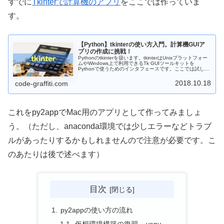
すでに
Tkinterで計算機のアプリ
をここでは作っていま
す。
【Python】tkinterの使い方入門。計算機GUIア
プリの作成に挑戦！
Pythonのtkinterを扱います。tkinterはUnixプラットフォー
ムやWindows上で利用できるTk GUIツールキットを
Pythonで使うためのインタフェースです。ここでは試しに
簡単な計算機GUIアプリを作ってみます。
2018.10.18
code-graffiti.com
これをpy2appでMac用のアプリとして作ってみましょ
う。（ただし、anaconda環境では少しエラーなどトラブ
ルがあったりするかもしれませんので注意が必要です。こ
のあたりは後で述べます）
目次
py2appの使い方の流れ
仮想環境構築の復習 – venv