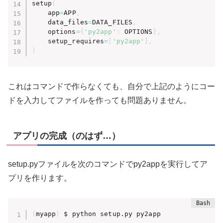
setup
(
    app
=
APP
,
    data_files
=
DATA_FILES
,
    options
=
{
'py2app'
:
 OPTIONS
}
,
    setup_requires
=
[
'py2app'
]
,
)
これはコマンドで作らなくても、自分で上記のようにコー
ドを入力してファイルを作っても問題ありません。
アプリの完成（のはず…）
setup.pyファイルを次のコマンドでpy2appを実行してア
プリを作ります。
(
myapp
)
 $ python setup.py py2app