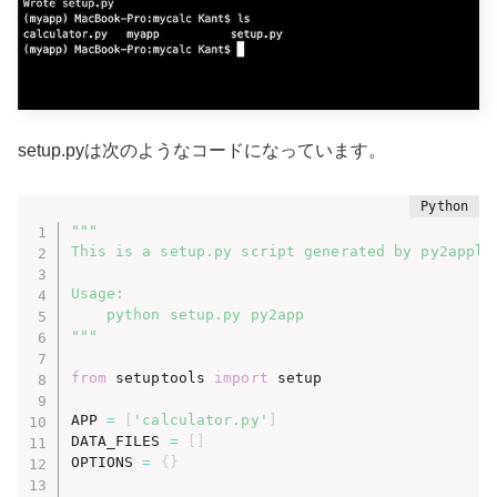
setup.pyは次のようなコードになっています。
"""

This is a setup.py script generated by py2applet
Usage:

    python setup.py py2app

"""
from
 setuptools 
import
 setup

APP 
=
[
'calculator.py'
]
DATA_FILES 
=
[
]
OPTIONS 
=
{
}