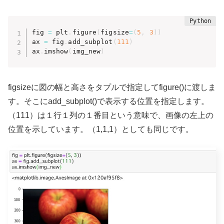
fig 
=
 plt
.
figure
(
figsize
=
(
5
,
3
)
)
ax 
=
 fig
.
add_subplot
(
111
)
ax
.
imshow
(
img_new
)
figsizeに図の幅と高さをタプルで指定してfigure()に渡しま
す。そこにadd_subplot()で表示する位置を指定します。
（111）は１行１列の１番目という意味で、画像の左上の
位置を示しています。（1,1,1）としても同じです。