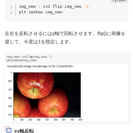
img_new 
=
 cv2
.
flip
(
img_new
,
1
)
plt
.
imshow
(
img_new
)
左右を反転させるにはy軸で回転させます。flip()に画像を
渡して、今度は1を指定します。
xy軸反転