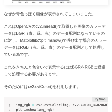
なぜか青色っぽく画像が表示されてしまいました。
これはOpenCVのcv2.imread()で取得した画像のカラーデ
ータはBGR（青、緑、赤）のデータ配列になっているの
に対し、Matplotlibのplt.imshow()で呼び出す場合のカラー
データはRGB（赤、緑、青）のデータ配列として処理し
ている為です。
これをきちんと色合いで表示するにはBGRをRGBに返還
して処理する必要があります。
そのためにはcv2.cvtColor()を利用します。
img_rgb 
=
 cv2
.
cvtColor
(
img
,
 cv2
.
COLOR_BGR2RGB
)
plt
.
imshow
(
img_rgb
)