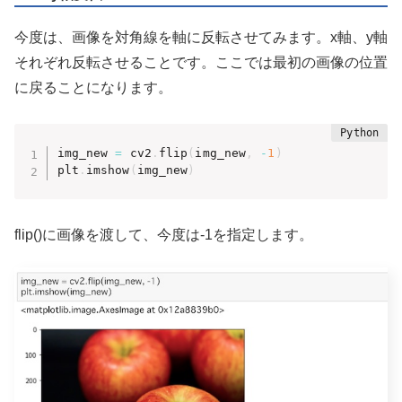
今度は、画像を対角線を軸に反転させてみます。x軸、y軸
それぞれ反転させることです。ここでは最初の画像の位置
に戻ることになります。
img_new 
=
 cv2
.
flip
(
img_new
,
-
1
)
plt
.
imshow
(
img_new
)
flip()に画像を渡して、今度は-1を指定します。