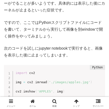
ーがでることが多いようです。具体的には表示した後にカ
ーネルが止まるといった症状です。
ですので、ここではPythonスクリプトファイルにコード
を書いて、ターミナルから実行して画像を別windowで開
く操作をやってみましょう。
次のコードを試しにjupyter notebookで実行すると、画像
を表示した後に止まってしまいます。
import
 cv2

img 
=
 cv2
.
imread
(
'./images/apples.jpg'
)
cv2
.
imshow
(
'APPLES'
,
 img
)
cv2
.
waitKey
(
)
メニュー
ホーム
検索
トップ
サイドバー