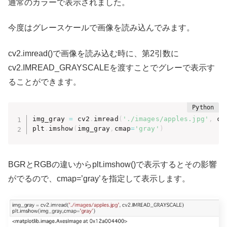
通常のカラーで表示されました。
今度はグレースケールで画像を読み込んでみます。
cv2.imread()で画像を読み込む時に、第2引数に
cv2.IMREAD_GRAYSCALEを渡すことでグレーで表示す
ることができます。
img_gray 
=
 cv2
.
imread
(
'./images/apples.jpg'
,
 cv
plt
.
imshow
(
img_gray
,
cmap
=
'gray'
)
BGRとRGBの違いからplt.imshow()で表示するとその影響
がでるので、cmap=’gray’を指定して表示します。