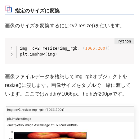
指定のサイズに変換
画像のサイズを変換するにはcv2.resize()を使います。
img 
=
cv2
.
resize
(
img_rgb
,
(
1066
,
200
)
)
plt
.
imshow
(
img
)
画像ファイルデータを格納してimg_rgbオブジェクトを
resize()に渡します。画像サイズをタプルで一緒に渡して
います。ここではwidthが1066px、heihtが200pxです。