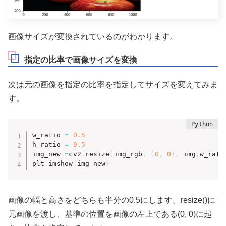
画像サイズが変換されているのがわかります。
指定の比率で画像サイズを変換
次は元の画像を指定の比率を指定してサイズを変えてみま
す。
w_ratio 
=
0.5
h_ratio 
=
0.5
img_new 
=
cv2
.
resize
(
img_rgb
,
(
0
,
0
)
,
 img
,
w_rati
plt
.
imshow
(
img_new
)
画像の幅と高さをどちらも半分の0.5にします。resize()に
元画像を渡し、基準の位置を画像の左上である(0, 0)に起