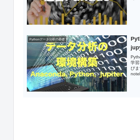
Py
Pythonデータ分析の基礎
jup
Py
学習
びま
no