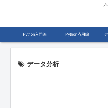
プ
Python入門編
Python応用編
デ
データ分析