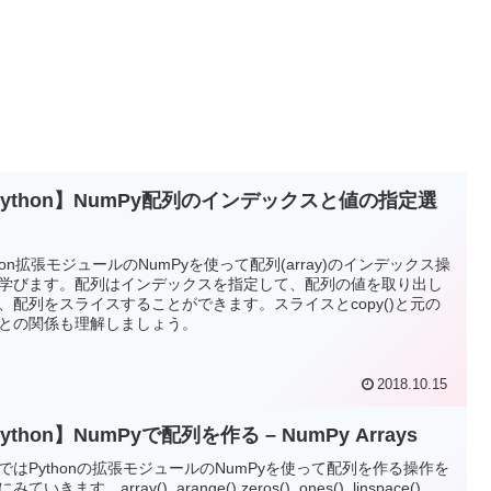
Python】NumPy配列のインデックスと値の指定選
thon拡張モジュールのNumPyを使って配列(array)のインデックス操
学びます。配列はインデックスを指定して、配列の値を取り出し
、配列をスライスすることができます。スライスとcopy()と元の
との関係も理解しましょう。
2018.10.15
ython】NumPyで配列を作る – NumPy Arrays
ではPythonの拡張モジュールのNumPyを使って配列を作る操作を
みていきます。array(), arange(),zeros(), ones(), linspace(),