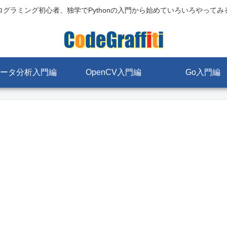
ログラミング初心者、独学でPythonの入門から始めていろいろやってみ
ータ分析入門編
OpenCV入門編
Go入門編