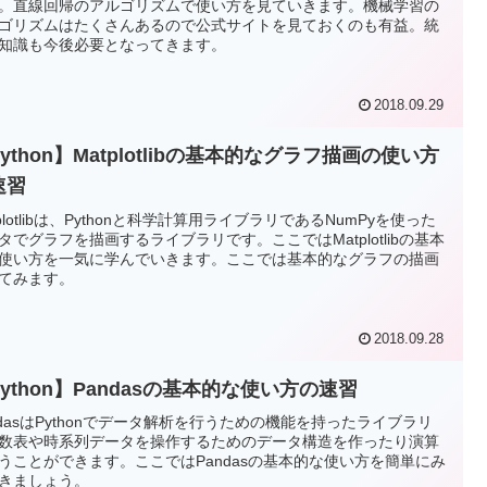
。直線回帰のアルゴリズムで使い方を見ていきます。機械学習の
ゴリズムはたくさんあるので公式サイトを見ておくのも有益。統
知識も今後必要となってきます。
2018.09.29
ython】Matplotlibの基本的なグラフ描画の使い方
速習
tplotlibは、Pythonと科学計算用ライブラリであるNumPyを使った
タでグラフを描画するライブラリです。ここではMatplotlibの基本
使い方を一気に学んでいきます。ここでは基本的なグラフの描画
てみます。
2018.09.28
ython】Pandasの基本的な使い方の速習
ndasはPythonでデータ解析を行うための機能を持ったライブラリ
数表や時系列データを操作するためのデータ構造を作ったり演算
うことができます。ここではPandasの基本的な使い方を簡単にみ
きましょう。