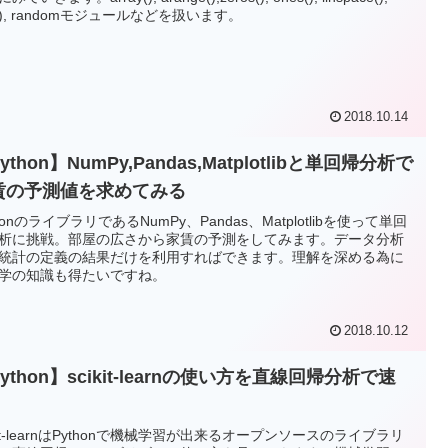
e(), randomモジュールなどを扱います。
2018.10.14
ython】NumPy,Pandas,Matplotlibと単回帰分析で
賃の予測値を求めてみる
thonのライブラリであるNumPy、Pandas、Matplotlibを使って単回
析に挑戦。部屋の広さから家賃の予測をしてみます。データ分析
統計の定義の結果だけを利用すればできます。理解を深める為に
学の知識も得たいですね。
2018.10.12
ython】scikit-learnの使い方を直線回帰分析で速
ikit-learnはPythonで機械学習が出来るオープンソースのライブラリ