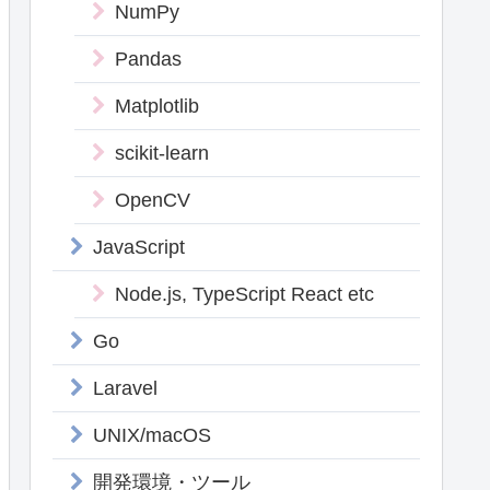
NumPy
Pandas
Matplotlib
scikit-learn
OpenCV
JavaScript
Node.js, TypeScript React etc
Go
Laravel
UNIX/macOS
開発環境・ツール