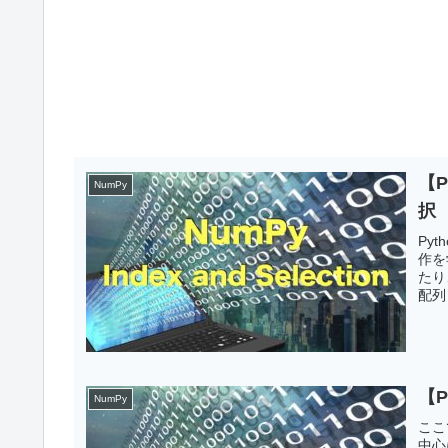
【
NumPy
択
Py
作を
たり
配列
【P
NumPy
ここ
中心に