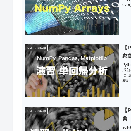
ey
【P
Pythonの応用
家
Py
帰分
には
統計
【P
Pythonの応用
習
sc