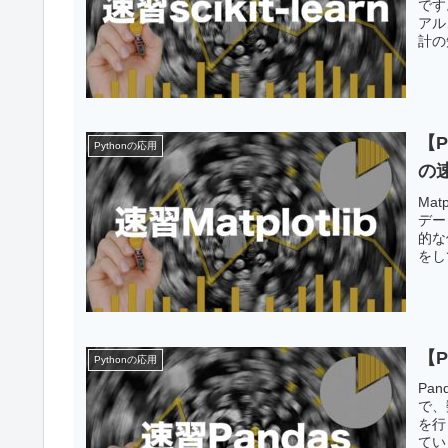
です
アル
計の
【P
Pythonの応用
の
Ma
デー
的な
をし
【P
Pythonの応用
Pa
で、
を行
てい