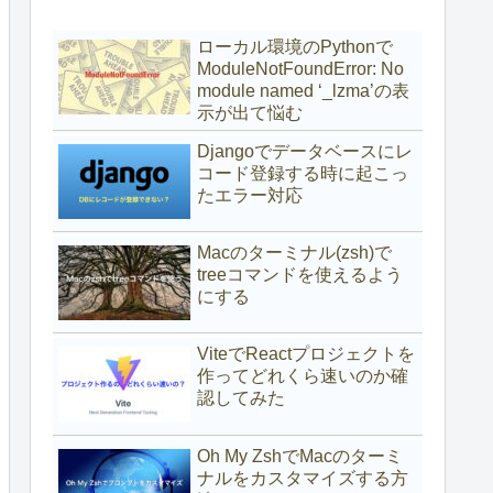
ローカル環境のPythonで
ModuleNotFoundError: No
module named ‘_lzma’の表
示が出て悩む
Djangoでデータベースにレ
コード登録する時に起こっ
たエラー対応
Macのターミナル(zsh)で
treeコマンドを使えるよう
にする
ViteでReactプロジェクトを
作ってどれくら速いのか確
認してみた
Oh My ZshでMacのターミ
ナルをカスタマイズする方