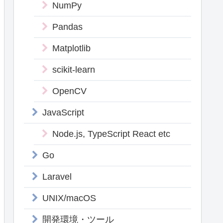
NumPy
Pandas
Matplotlib
scikit-learn
OpenCV
JavaScript
Node.js, TypeScript React etc
Go
Laravel
UNIX/macOS
開発環境・ツール