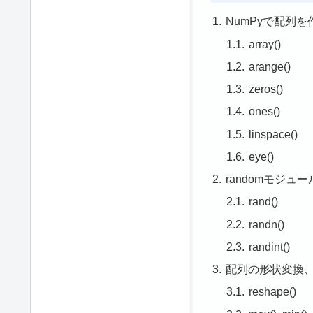
NumPyで配列を
array()
arange()
zeros()
ones()
linspace()
eye()
randomモジ
rand()
randn()
randint()
配列の形状変換
reshape()