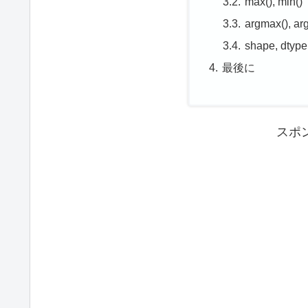
max(), min()
argmax(), ar
shape, dtype
最後に
スポ