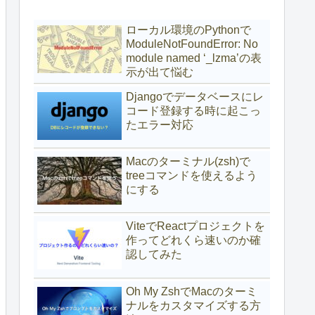
ローカル環境のPythonで
ModuleNotFoundError: No
module named ‘_lzma’の表
示が出て悩む
Djangoでデータベースにレ
コード登録する時に起こっ
たエラー対応
Macのターミナル(zsh)で
treeコマンドを使えるよう
にする
ViteでReactプロジェクトを
作ってどれくら速いのか確
認してみた
Oh My ZshでMacのターミ
ナルをカスタマイズする方