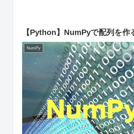
【Python】NumPyで配列を作る –
NumPy