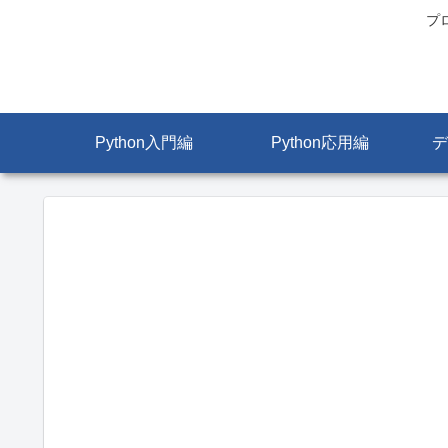
プ
Python入門編
Python応用編
デ