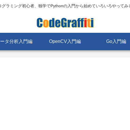
ログラミング初心者、独学でPythonの入門から始めていろいろやってみ
ータ分析入門編
OpenCV入門編
Go入門編