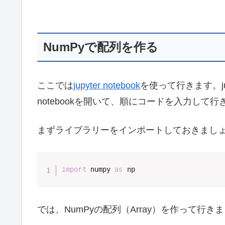
NumPyで配列を作る
ここでは
jupyter notebook
を使って行きます。jup
notebookを開いて、順にコードを入力して行
まずライブラリーをインポートしておきまし
import
 numpy 
as
 np
では、NumPyの配列（Array）を作って行き